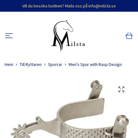
Vill du besöka butiken? Maila oss på
info@milsta.se
Hem
Till Ryttaren
Sporrar
Men's Spur with Rasp Design