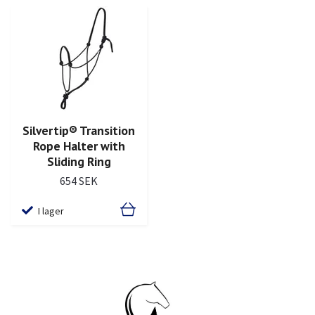
Silvertip® Transition
Rope Halter with
Sliding Ring
654 SEK
I lager