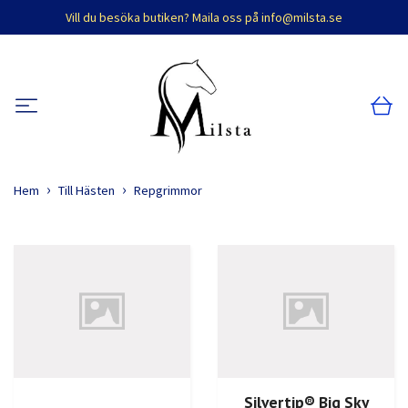
Vill du besöka butiken? Maila oss på
info@milsta.se
Hem
Till Hästen
Repgrimmor
Silvertip® Big Sky