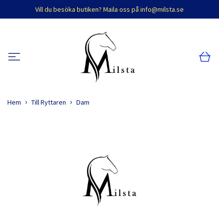
Vill du besöka butiken? Maila oss på
info@milsta.se
Hem
Till Ryttaren
Dam