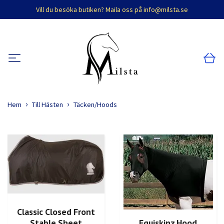
Vill du besöka butiken? Maila oss på
info@milsta.se
Hem
Till Hästen
Täcken/Hoods
Classic Closed Front
Equiskinz Hood
Stable Sheet