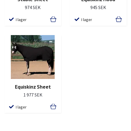
945 SEK
974 SEK
I lager
I lager
Equiskinz Sheet
1 977 SEK
I lager