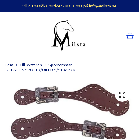
Vill du besöka butiken? Maila oss på
info@milsta.se
Hem
Till Ryttaren
Sporremmar
LADIES SPOTTD/OILED S/STRAP,CR