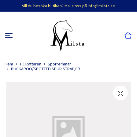
Vill du besöka butiken? Maila oss på
info@milsta.se
Hem
Till Ryttaren
Sporremmar
BUCKAROO/SPOTTED SPUR STRAP,CR