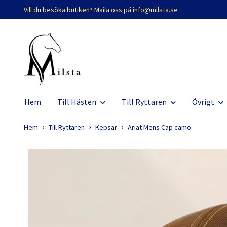
Vill du besöka butiken? Maila oss på
info@milsta.se
Hem
Till Hästen
Till Ryttaren
Övrigt
Hem
Till Ryttaren
Kepsar
Ariat Mens Cap camo