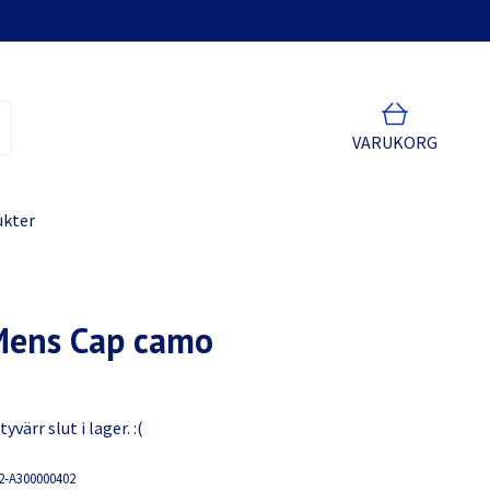
VARUKORG
ukter
Mens Cap camo
värr slut i lager. :(
2-A300000402