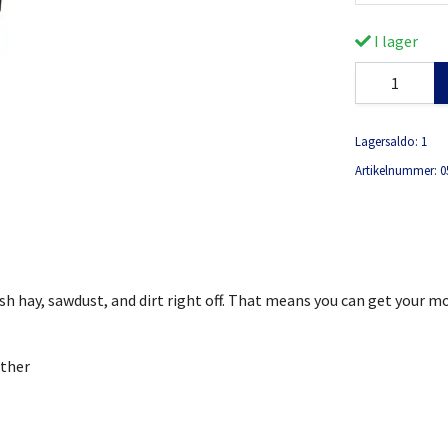
I lager
Lagersaldo:
1
Artikelnummer:
0
rush hay, sawdust, and dirt right off. That means you can get you
ather