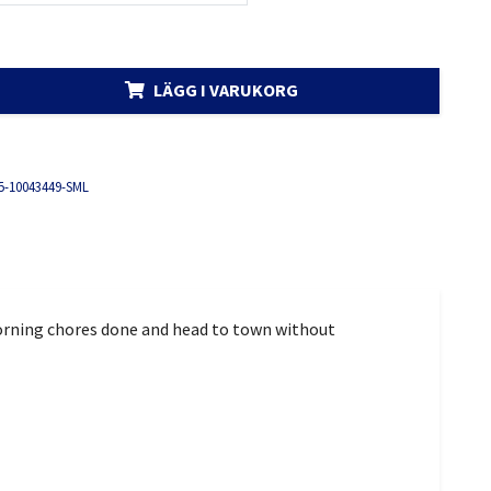
LÄGG I VARUKORG
5-10043449-SML
r morning chores done and head to town without