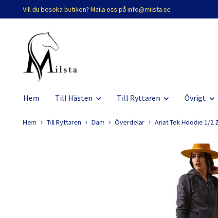
Vill du besöka butiken? Maila oss på
info@milsta.se
Hem
Till Hästen
Till Ryttaren
Övrigt
Hem
Till Ryttaren
Dam
Överdelar
Ariat Tek Hoodie 1/2 