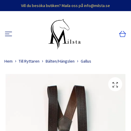
Vill du besöka butiken? Maila oss på
info@milsta.se
Hem
Till Ryttaren
Bälten/Hängslen
Gallus