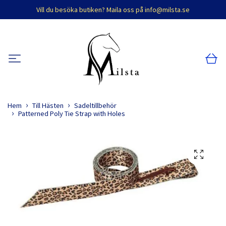
Vill du besöka butiken? Maila oss på
info@milsta.se
Hem
Till Hästen
Sadeltillbehör
Patterned Poly Tie Strap with Holes