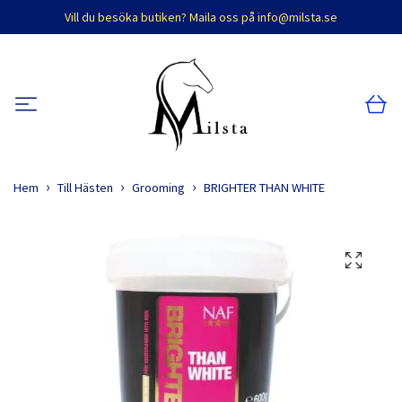
Vill du besöka butiken? Maila oss på
info@milsta.se
Hem
Till Hästen
Grooming
BRIGHTER THAN WHITE