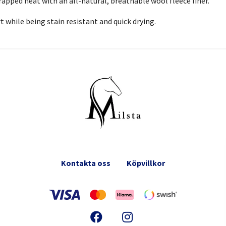
trapped heat with an all-natural, breathable wool fleece liner.
 while being stain resistant and quick drying.
Kontakta oss
Köpvillkor