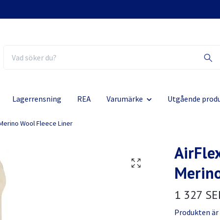
Lagerrensning
REA
Varumärke
Utgående prod
 Merino Wool Fleece Liner
AirFle
Merino
1 327 SE
Produkten är ty