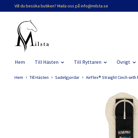
Vill du besöka butiken? Maila oss på
info@milsta.se
Hem
Till Hästen
Till Ryttaren
Övrigt
Hem
Till Hästen
Sadelgjordar
AirFlex® Straight Cinch with