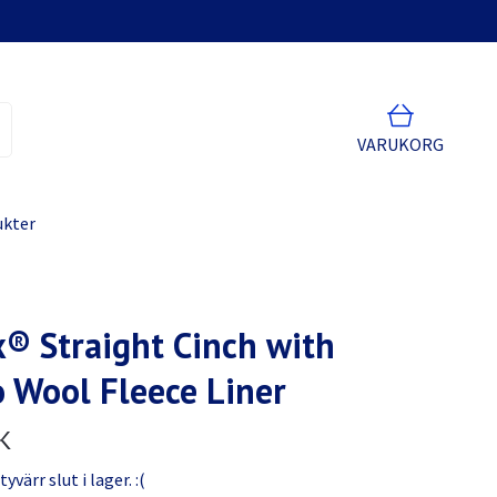
VARUKORG
ukter
x® Straight Cinch with
 Wool Fleece Liner
K
värr slut i lager. :(